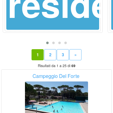
ence
resid
1
2
3
»
Risultati da 1 a 25 di
69
Campeggio Del Forte