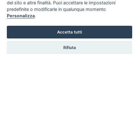
del sito e altre finalità. Puoi accettare le impostazioni
San Vincenzo - Livorno
predefinite o modificarle in qualunque momento
Mare
ammessi
Personalizza
.
Contatta
Accetta tutti
Rifiuta
Hotel Residence La Ventola
Vada - Livorno
Mare
NON ammessi
Contatta
Residence Villa Piani
San Vincenzo - Livorno
Mare
ammessi
Contatta