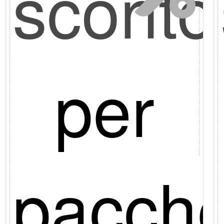
o
scont
10%
per
etto
pacche