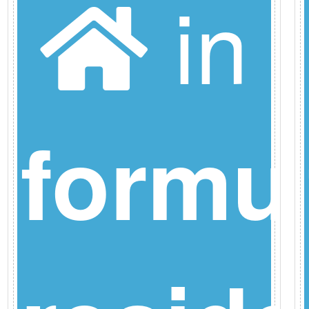
in
la
formu