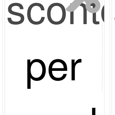
to
scont
10%
per