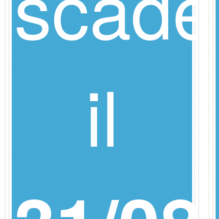
e
scade
il