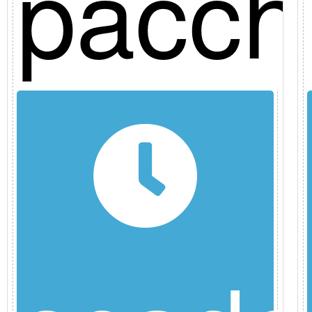
etto
pacch