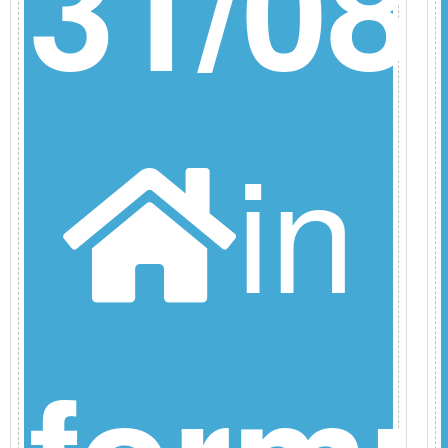
/26
31/08
in