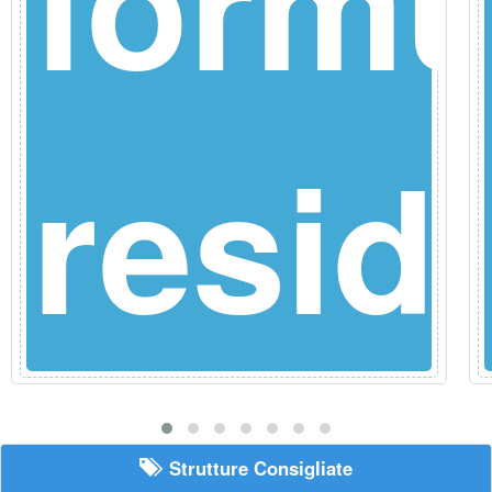
ula
formu
dence
resid
Strutture Consigliate