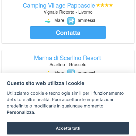
Camping Village Pappasole
Vignale Riotorto - Livorno
Mare
ammessi
Contatta
Marina di Scarlino Resort
Scarlino - Grosseto
Mare
ammessi
Questo sito web utilizza i cookie
Contatta
Utilizziamo cookie e tecnologie simili per il funzionamento
del sito e altre finalità. Puoi accettare le impostazioni
predefinite o modificarle in qualunque momento
Residence Mareblu
Personalizza
.
Principina a Mare - Grosseto
Mare
ammessi
Accetta tutti