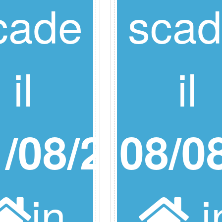
cade
sca
il
il
/08/26
08/0
in
i