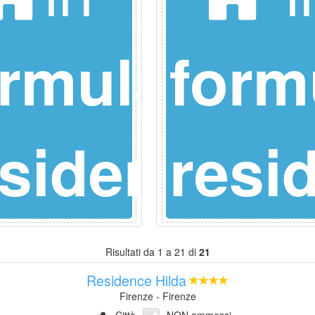
ormula
form
e
esidence
resi
Risultati da 1 a 21 di
21
Residence Hilda
Firenze - Firenze