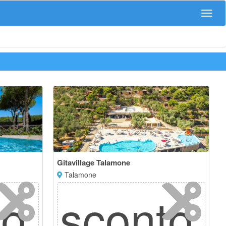
Navig
Gitavillage Talamone
Talamone
to
sconto