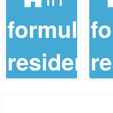
formula
f
residenc
r