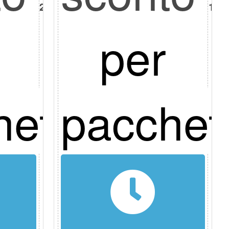
20%
10%
per
hetto
pacchet