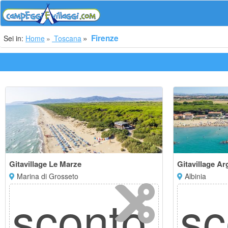
Firenze
Sei in:
Home
Toscana
Gitavillage Le Marze
Gitavillage Ar
Marina di Grosseto
Albinia
sconto
s