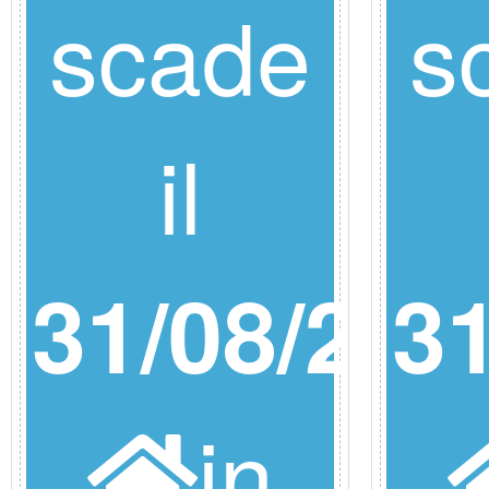
scade
s
il
31/08/26
31
in