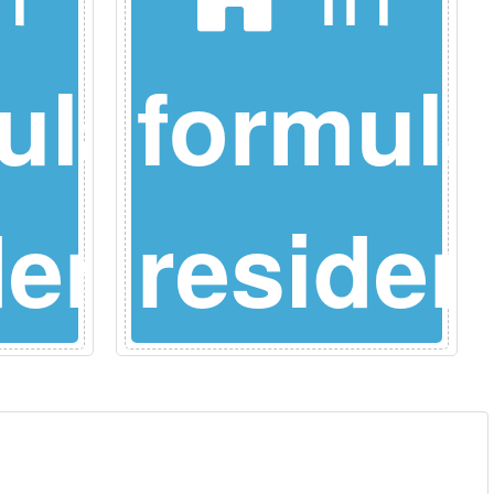
ula
formul
dence
reside