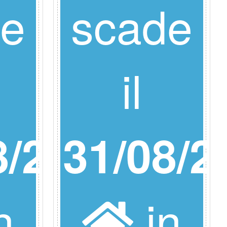
de
scade
il
8/26
31/08/2
n
in