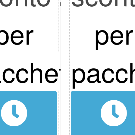
10%
per
per
cchetto
pacc