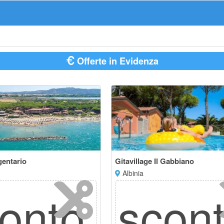
Offerte in Evidenza
gentario
Gitavillage Il Gabbiano
Albinia
conto
scon