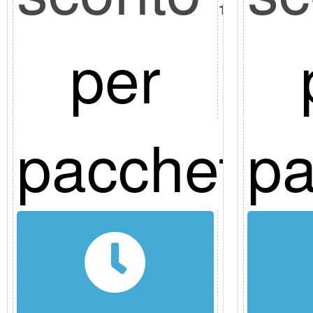
10%
per
pacchetto
pa