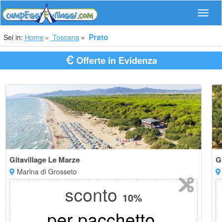
Navig
Prato
Sei in:
Home
Toscana
Offerte in Evidenza
Gitavillage Le Marze
G
Marina di Grosseto
sconto
10%
per pacchetto