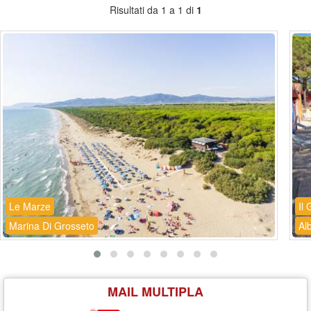
Risultati da 1 a 1 di
1
Le Marze
Il
Marina Di Grosseto
Alb
MAIL MULTIPLA