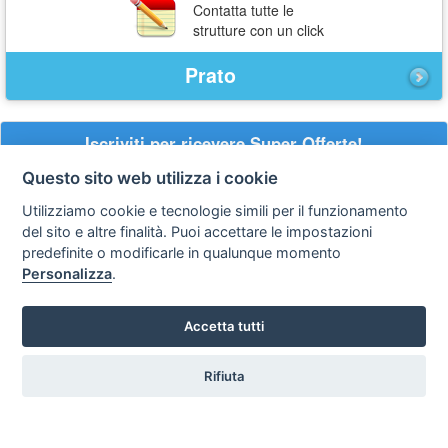
Contatta tutte le
strutture con un click
Prato
Iscriviti per ricevere Super Offerte!
Questo sito web utilizza i cookie
La
tua
Utilizziamo cookie e tecnologie simili per il funzionamento
email
del sito e altre finalità. Puoi accettare le impostazioni
acconsento al trattamento dei
dati personali
predefinite o modificarle in qualunque momento
Iscriviti
Personalizza
.
Accetta tutti
Privacy
Avviso
Scrivici
policy
legale
Rifiuta
Preferenze cookie