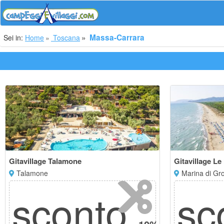
Massa-Carrara
Sei in:
Home
Toscana
Gitavillage Talamone
Gitavillage Le
Talamone
Marina di Gr
sconto
sc