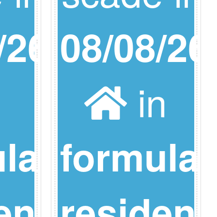
/26
08/08/26
n
in
la
formula
ence
residen