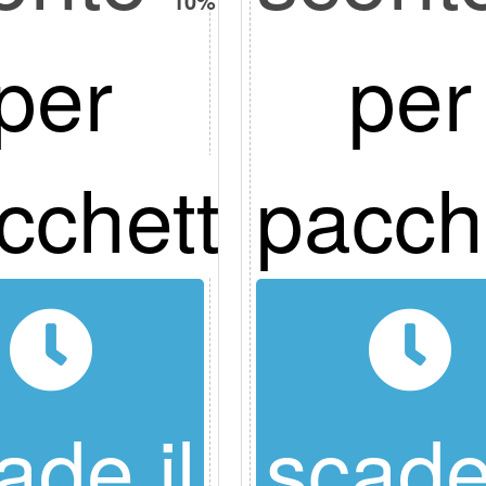
10%
per
per
cchetto
pacch
ade il
scade 