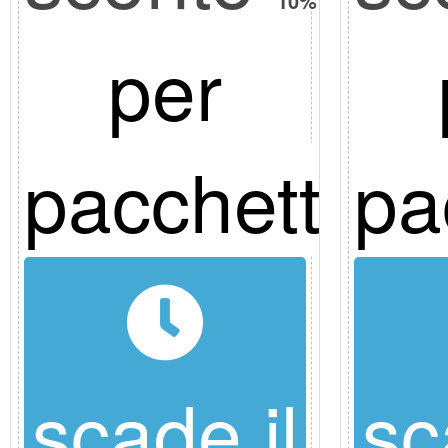
10%
per
pacchetto
pa
scade il
sc