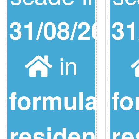
31/08/26
31
in
formula
fo
residence
re