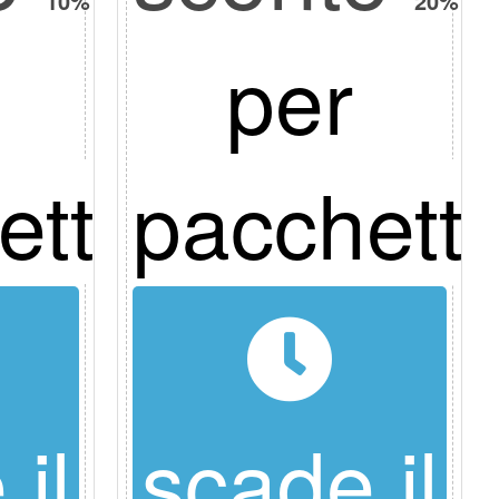
10%
20%
per
etto
pacchett
il
scade il