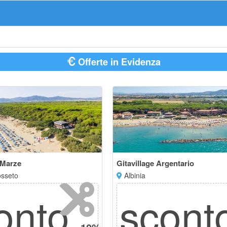
Offerte in Evidenza
 Marze
Gitavillage Argentario
osseto
Albinia
onto
scont