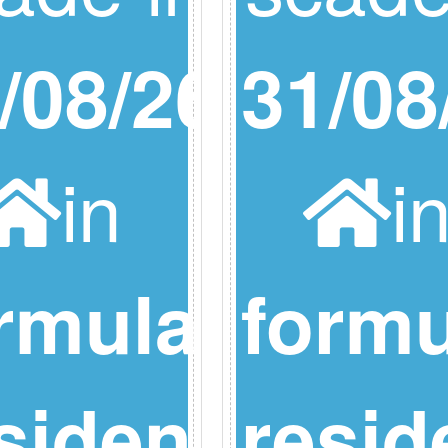
/08/26
31/08
in
i
rmula
formu
sidence
resid